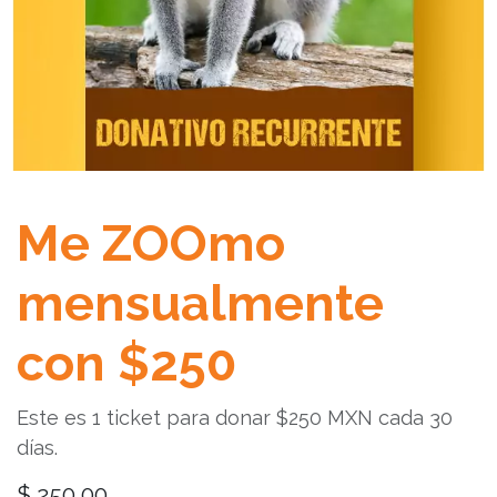
Me ZOOmo
mensualmente
con $250
Este es 1 ticket para donar $250 MXN cada 30
días.
$
250,00