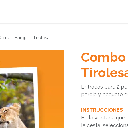
Donaciones
Promociones
Planea tu visita
ombo Pareja T Tirolesa
Combo 
Tiroles
Entradas para 2 pe
pareja y paquete 
INSTRUCCIONES
En la ventana que
la cesta, seleccion