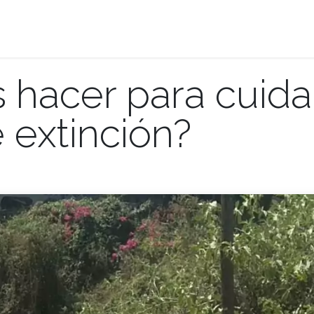
Donaciones
Promociones
Planea tu visita
hacer para cuida
 extinción?