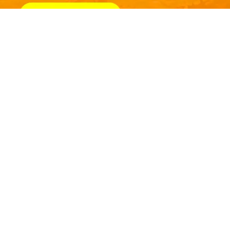
Inicio
Donaciones
Boletos
Entrevistas
Combos ahorro
Publicaciones
Extras para la diversión
Opiniones de visitantes
C.P.
Promociones
Wallpapers
Planea tu visita
Contacto
pra en línea
|
Reglamento