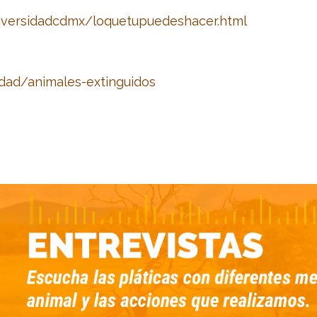
iversidadcdmx/loquetupuedeshacer.html
idad/animales-extinguidos