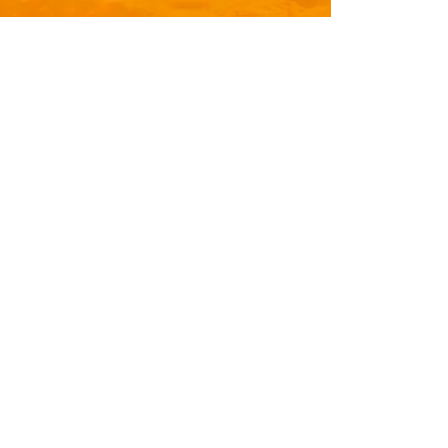
info@zoofari.com.mx
751 391 9001
Km. 55, Huajintlán, Amacuzac, Morelos, México,
 62656
Zoofari © Copyright 2025