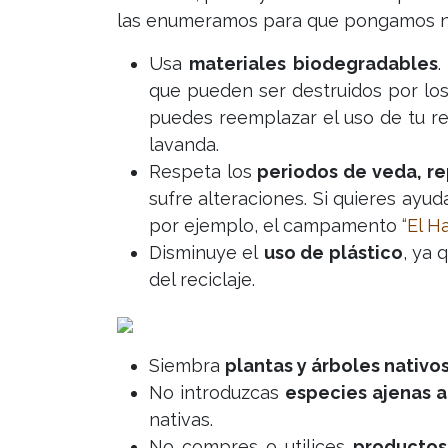
las enumeramos para que pongamos nu
Usa
materiales biodegradables
.
que pueden ser destruidos por los
puedes reemplazar el uso de tu re
lavanda.
Respeta los
periodos de veda, r
sufre alteraciones. Si quieres ay
por ejemplo, el campamento
“El Ha
Disminuye el
uso de plástico
, ya 
del reciclaje.
Siembra
plantas y árboles nativo
No introduzcas
especies ajenas a
nativas.
No compres o utilices
productos