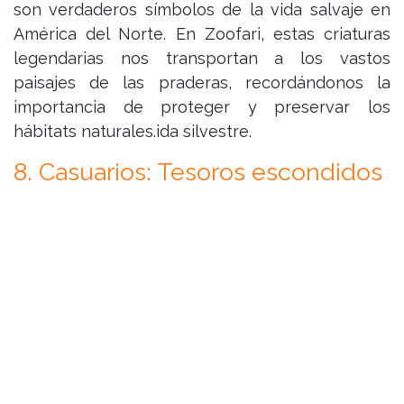
son verdaderos símbolos de la vida salvaje en
América del Norte. En Zoofari, estas criaturas
legendarias nos transportan a los vastos
paisajes de las praderas, recordándonos la
importancia de proteger y preservar los
hábitats naturales.ida silvestre.
8. Casuarios: Tesoros escondidos
Los casuarios, con su aspecto prehistórico y su
carácter esquivo, son verdaderos tesoros
escondidos en Zoofari. Estas criaturas únicas
nos recuerdan la riqueza y la diversidad de la
vida silvestre en el mundo.
Zoofari es un centro de conservación de vida
salvaje que nos conecta con la belleza y la
diversidad de la naturaleza.
Cada animal que