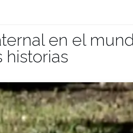
Donaciones
Promociones
Planea tu visita
aternal en el mun
 historias