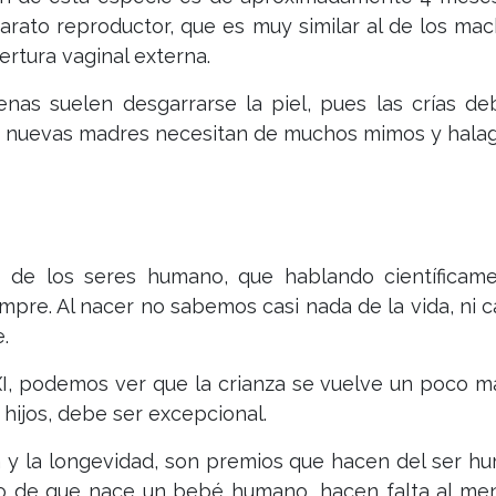
rato reproductor, que es muy similar al de los mach
rtura vaginal externa.
hienas suelen desgarrarse la piel, pues las crías d
s nuevas madres necesitan de muchos mimos y halag
rias de los seres humano, que hablando científica
pre. Al nacer no sabemos casi nada de la vida, ni cam
.
I, podemos ver que la crianza se vuelve un poco má
 hijos, debe ser excepcional.
cia y la longevidad, son premios que hacen del ser
ego de que nace un bebé humano, hacen falta al m