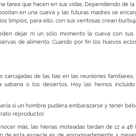
ima tarea que hacen en sus vidas. Dependiendo de l
epositan en una cueva y las futuras madres se encar
s limpios, para ello, con sus ventosas crean burbu
eden dejar ni un sólo momento la cueva con sus
servas de alimento. Cuando por fin los huevos eclos
s carcajadas de las tías en las reuniones familiares
a sabana o los desiertos. Hoy las hemos incluido 
ría si un hombre pudiera embarazarse y tener bebés?
rato reproductor.
onocer más, las hienas moteadas tardan de 12 a 4
ón de esta especie es de aproximadamente 4 meses, 