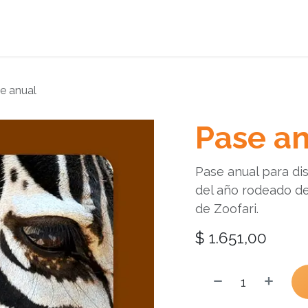
Donaciones
Promociones
Planea tu visita
e anual
Pase a
Pase anual para disf
del año rodeado de
de Zoofari.
$
1.651,00