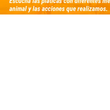
Inicio
Donaciones
Boletos
Entrevistas
Combos ahorro
Publicaciones
Extras para la diversión
Opiniones de visitantes
C.P.
Promociones
Wallpapers
Planea tu visita
Contacto