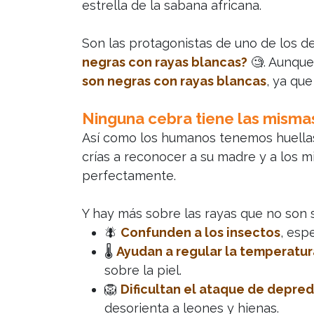
estrella de la sabana africana.
Son las protagonistas de uno de los 
negras con rayas blancas?
🧐. Aunque
son negras con rayas blancas
, ya qu
Ninguna cebra tiene las mismas
Así como los humanos tenemos huellas
crías a reconocer a su madre y a los m
perfectamente.
Y hay más sobre las rayas que no son
🪰
Confunden a los insectos
, esp
🌡️
Ayudan a regular la temperatur
sobre la piel.
🦁
Dificultan el ataque de depre
desorienta a leones y hienas.