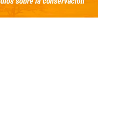
info@zoofari.com.mx
751 391 9001
Km. 55, Huajintlán, Amacuzac, Morelos, México,
 62656